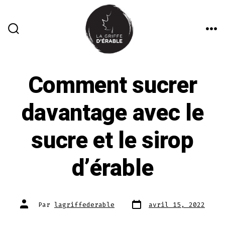
Aller
au
contenu
BASCULE
ME
RECHERCHER
Comment sucrer
davantage avec le
sucre et le sirop
d’érable
Date
Auteur
Par
lagriffederable
avril 15, 2022
de
de
publication
la
publication